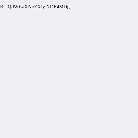
RkJQdWJsaXNoZXIy NDE4MDg=