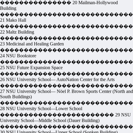
��������������� 20 Mailman-Hollywood
Building
����������������������������
21 Mako Hall
����������������������������
22 Maltz Building
����������������������������
23 Medicinal and Healing Garden
����������������������������
24 NSU Bookstore
����������������������������
25 NSU Future Expansion Space
����������������������������
26 NSU University School— AutoNation Center for the Arts
����������������������������
27 NSU University School— Nöel P. Brown Sports Center (North and
South Buildings)
����������������������������
28 NSU University School—Lower School
������������������������ 29 NSU
University School—Middle School (Dauer Building)
����������������������������
30 NSU University School—Upper School (Sonken Building)