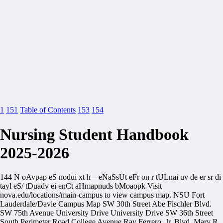
1
151
Table of Contents
153
154
Nursing Student Handbook
2025-2026
144 N oAvpap eS nodui xt h—eNaSsUt eFr on r tULnai uv de er sr di
tayl eS/ tDuadv ei enCt aHmapnuds bMoaopk Visit
nova.edu/locations/main-campus to view campus map. NSU Fort
Lauderdale/Davie Campus Map SW 30th Street Abe Fischler Blvd.
SW 75th Avenue University Drive University Drive SW 36th Street
South Perimeter Road College Avenue Ray Ferrero, Jr. Blvd. Mary R.